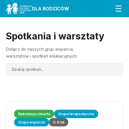
☰
DLA RODZICÓW
Spotkania i warsztaty
Dołącz do naszych grup wsparcia,
warsztatów i spotkań edukacyjnych
Search
Rekrutacja otwarta
Grupa terapeutyczna
Grupa wsparcia
0-6 lat