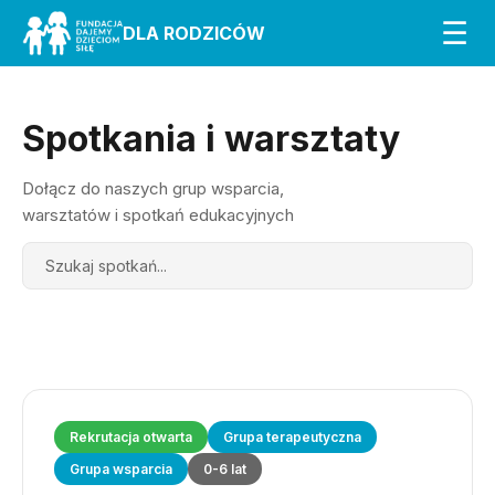
☰
DLA RODZICÓW
Spotkania i warsztaty
Dołącz do naszych grup wsparcia,
warsztatów i spotkań edukacyjnych
Search
Rekrutacja otwarta
Grupa terapeutyczna
Grupa wsparcia
0-6 lat