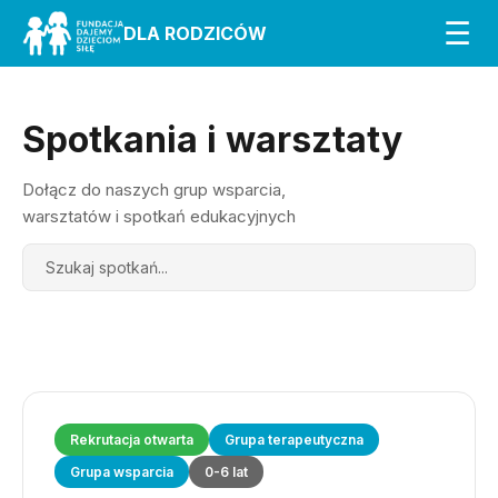
☰
DLA RODZICÓW
Spotkania i warsztaty
Dołącz do naszych grup wsparcia,
warsztatów i spotkań edukacyjnych
Search
Rekrutacja otwarta
Grupa terapeutyczna
Grupa wsparcia
0-6 lat