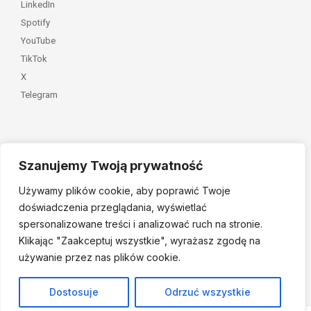
LinkedIn
Spotify
YouTube
TikTok
X
Telegram
Szanujemy Twoją prywatność
Należymy do
Używamy plików cookie, aby poprawić Twoje
doświadczenia przeglądania, wyświetlać
spersonalizowane treści i analizować ruch na stronie.
Klikając "Zaakceptuj
wszystkie", wyrażasz zgodę na
używanie przez nas plików cookie.
© 2026 Fundacja Dajemy Dzieciom Siłę • Projekt:
nordmind.pl
Dostosuje
Odrzuć wszystkie