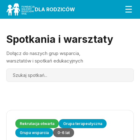
☰
DLA RODZICÓW
Spotkania i warsztaty
Dołącz do naszych grup wsparcia,
warsztatów i spotkań edukacyjnych
Search
Rekrutacja otwarta
Grupa terapeutyczna
Grupa wsparcia
0-6 lat