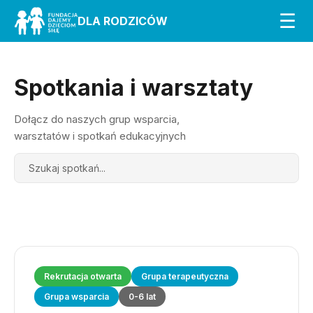
☰
DLA RODZICÓW
Spotkania i warsztaty
Dołącz do naszych grup wsparcia,
warsztatów i spotkań edukacyjnych
Search
Rekrutacja otwarta
Grupa terapeutyczna
Grupa wsparcia
0-6 lat