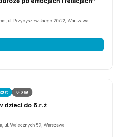
dróże po emocjach i relacjach”
m, ul. Przybyszewskiego 20/22, Warszawa
ztat
0-6 lat
 dzieci do 6.r.ż
a, ul. Walecznych 59, Warszawa