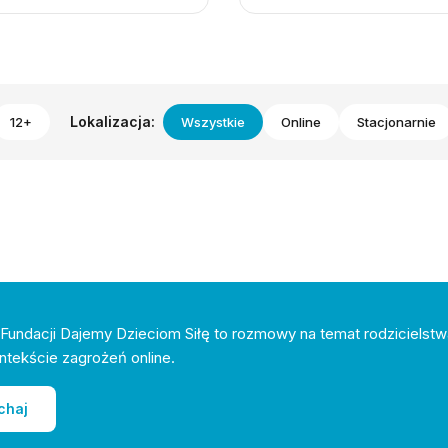
Lokalizacja:
12+
Wszystkie
Online
Stacjonarnie
Fundacji Dajemy Dzieciom Siłę to rozmowy na temat rodzicielstw
ntekście zagrożeń online.
chaj