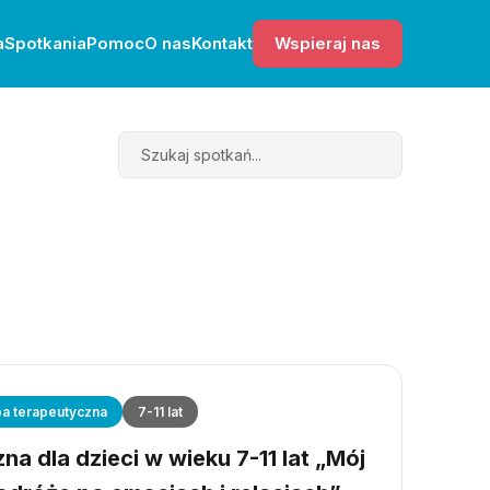
a
Spotkania
Pomoc
O nas
Kontakt
Wspieraj nas
Search
a terapeutyczna
7-11 lat
a dla dzieci w wieku 7-11 lat „Mój