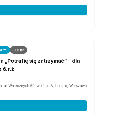
ztat
0-6 lat
 „Potrafię się zatrzymać” – dla
 6.r.ż
, ul. Walecznych 59, wejście B, II piętro, Warszawa