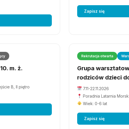
Zapisz się
ęcy
Rekrutacja otwarta
Wars
0. m. ż.
Grupa warsztatowa
rodziców dzieci do
cie B, II piętro
7.11-22.11.2026
Poradnia Latarnia Morska
Wiek: 0-6 lat
Zapisz się