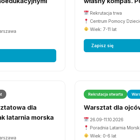
hoedukacyjnymi
własny kompas. Po
Rekrutacja trwa
Centrum Pomocy Dziecio
Wiek: 7-11 lat
Warszawa
Zapisz się
at
Rekrutacja otwarta
Wars
ztatowa dla
Warsztat dla ojców
ak latarnia morska
26.09-11.10.2026
Poradnia Latarnia Morsk
Wiek: 0-6 lat
Warszawa