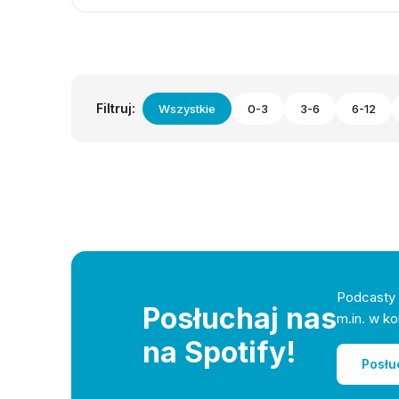
Filtruj:
Wszystkie
0-3
3-6
6-12
Podcasty 
Posłuchaj nas
m.in. w ko
na Spotify!
Posłu