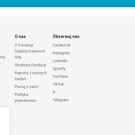
O nas
Obserwuj nas
O Fundacji
Facebook
Dajemy Dzieciom
Instagram
emy
Siłę
LinkedIn
ę
Struktura Fundacji
Spotify
Raporty z naszych
YouTube
badań
TikTok
Pracuj z nami!
X
Polityka
Telegram
prywatności