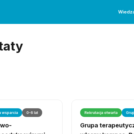
Wiedz
taty
a wsparcia
0-6 lat
Rekrutacja otwarta
Grup
owo-
Grupa terapeutyczn