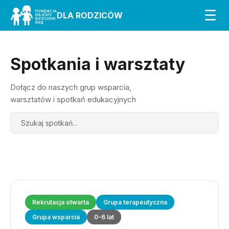
☰
DLA RODZICÓW
Spotkania i warsztaty
Dołącz do naszych grup wsparcia,
warsztatów i spotkań edukacyjnych
Search
Rekrutacja otwarta
Grupa terapeutyczna
Grupa wsparcia
0-6 lat