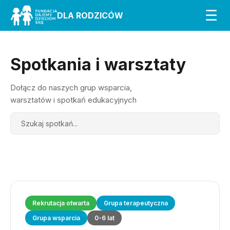
☰
DLA RODZICÓW
Spotkania i warsztaty
Dołącz do naszych grup wsparcia,
warsztatów i spotkań edukacyjnych
Search
Rekrutacja otwarta
Grupa terapeutyczna
Grupa wsparcia
0-6 lat