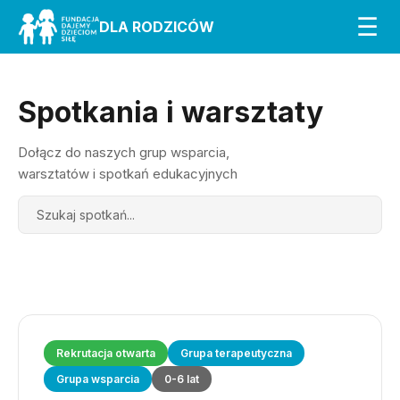
☰
DLA RODZICÓW
Spotkania i warsztaty
Dołącz do naszych grup wsparcia,
warsztatów i spotkań edukacyjnych
Search
Rekrutacja otwarta
Grupa terapeutyczna
Grupa wsparcia
0-6 lat