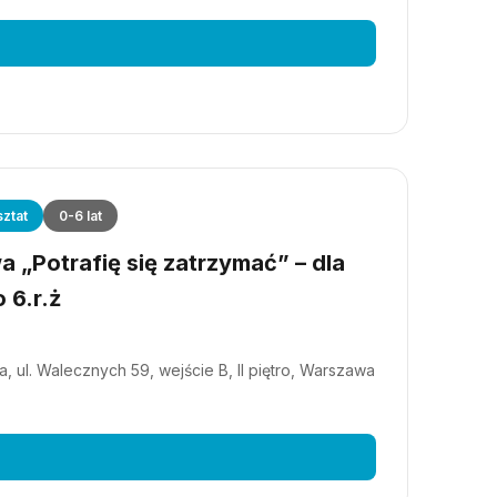
ztat
0-6 lat
 „Potrafię się zatrzymać” – dla
 6.r.ż
, ul. Walecznych 59, wejście B, II piętro, Warszawa