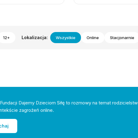
Lokalizacja:
12+
Wszystkie
Online
Stacjonarnie
Fundacji Dajemy Dzieciom Siłę to rozmowy na temat rodzicielstw
ntekście zagrożeń online.
chaj