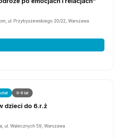
dróże po emocjach i relacjach”
m, ul. Przybyszewskiego 20/22, Warszawa
ztat
0-6 lat
 dzieci do 6.r.ż
a, ul. Walecznych 59, Warszawa