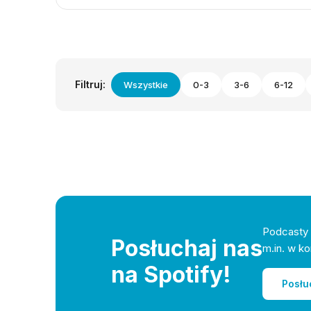
Filtruj:
Wszystkie
0-3
3-6
6-12
Podcasty 
Posłuchaj nas
m.in. w ko
na Spotify!
Posłu