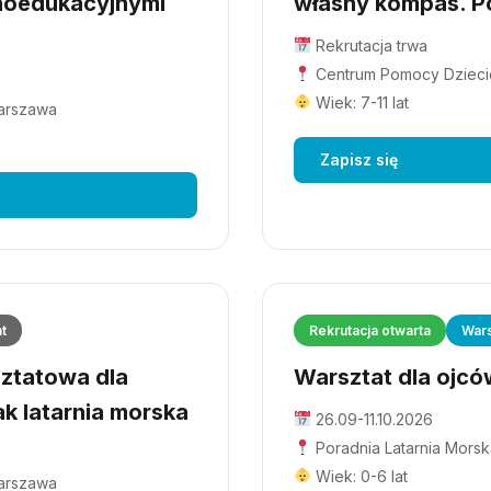
hoedukacyjnymi
własny kompas. Po
Rekrutacja trwa
Centrum Pomocy Dziecio
Wiek: 7-11 lat
Warszawa
Zapisz się
at
Rekrutacja otwarta
Wars
ztatowa dla
Warsztat dla ojców
ak latarnia morska
26.09-11.10.2026
Poradnia Latarnia Morsk
Wiek: 0-6 lat
Warszawa