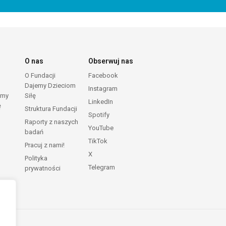
O nas
Obserwuj nas
O Fundacji
Facebook
Dajemy Dzieciom
Instagram
emy
Siłę
LinkedIn
ę
Struktura Fundacji
Spotify
Raporty z naszych
YouTube
badań
TikTok
Pracuj z nami!
X
Polityka
Telegram
prywatności