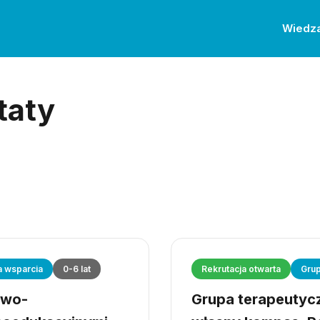
Wiedz
taty
a wsparcia
0-6 lat
Rekrutacja otwarta
Grup
owo-
Grupa terapeutyczn