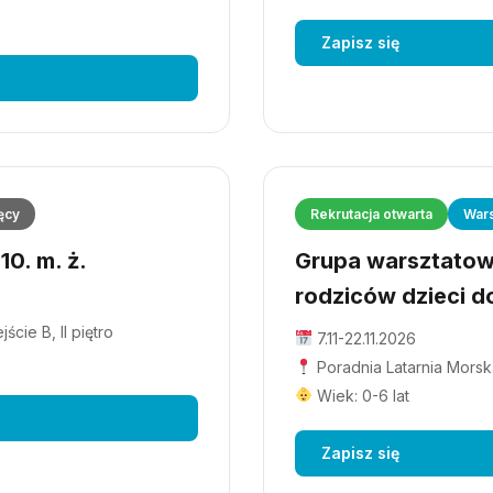
Zapisz się
ęcy
Rekrutacja otwarta
Wars
0. m. ż.
Grupa warsztatowa
rodziców dzieci do
cie B, II piętro
7.11-22.11.2026
Poradnia Latarnia Morska
Wiek: 0-6 lat
Zapisz się