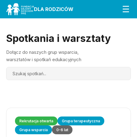
☰
DLA RODZICÓW
Spotkania i warsztaty
Dołącz do naszych grup wsparcia,
warsztatów i spotkań edukacyjnych
Search
Rekrutacja otwarta
Grupa terapeutyczna
Grupa wsparcia
0-6 lat