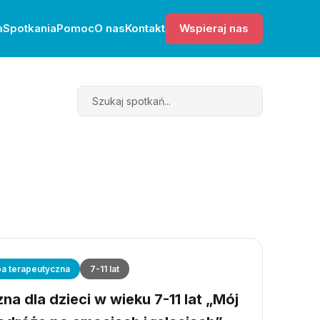
a
Spotkania
Pomoc
O nas
Kontakt
Wspieraj nas
Search
a terapeutyczna
7-11 lat
a dla dzieci w wieku 7-11 lat „Mój