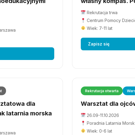
hoedukacyjnymi
własny kompas. Po
Rekrutacja trwa
Centrum Pomocy Dziecio
Wiek: 7-11 lat
Warszawa
Zapisz się
at
Rekrutacja otwarta
Wars
ztatowa dla
Warsztat dla ojców
ak latarnia morska
26.09-11.10.2026
Poradnia Latarnia Morsk
Wiek: 0-6 lat
Warszawa