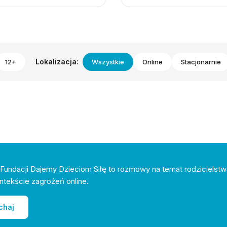
Lokalizacja:
12+
Wszystkie
Online
Stacjonarnie
Fundacji Dajemy Dzieciom Siłę to rozmowy na temat rodzicielstw
ntekście zagrożeń online.
chaj