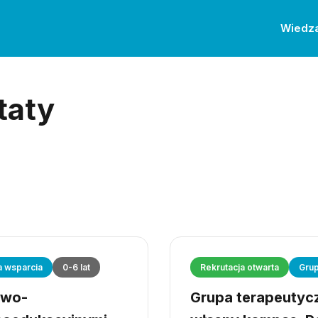
Wiedz
taty
a wsparcia
0-6 lat
Rekrutacja otwarta
Grup
owo-
Grupa terapeutyczn