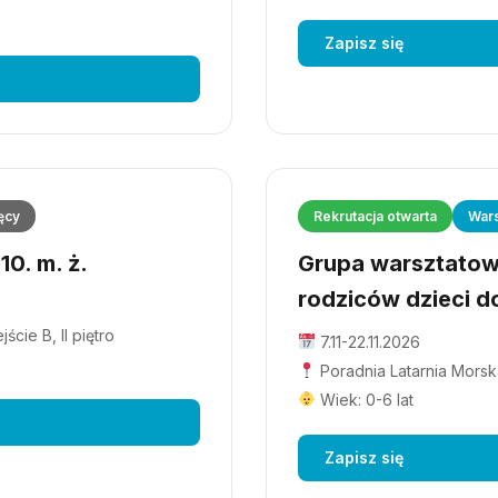
Zapisz się
ęcy
Rekrutacja otwarta
Wars
0. m. ż.
Grupa warsztatowa
rodziców dzieci do
cie B, II piętro
7.11-22.11.2026
Poradnia Latarnia Morska
Wiek: 0-6 lat
Zapisz się