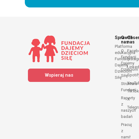
Sprawdź
O
Obse
nas
nas
Platforma
O
Faceb
edukacyjna
Fundacji
Fundacji
Insta
Dajemy
Dajemy
Linked
Dzieciom
Dzieciom
Wspieraj nas
Spotif
Siłę
Siłę
YouTu
Struktura
Fundacji
TikTok
Raporty
X
z
Teleg
naszych
badań
Pracuj
z
nami!