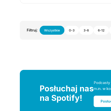
Filtruj:
Wszystkie
0-3
3-6
6-12
Podcasty 
Posłuchaj nas
m.in. w ko
na Spotify!
Posłu