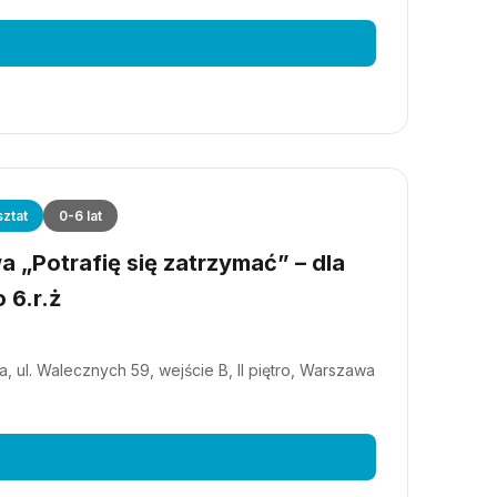
ztat
0-6 lat
 „Potrafię się zatrzymać” – dla
 6.r.ż
, ul. Walecznych 59, wejście B, II piętro, Warszawa