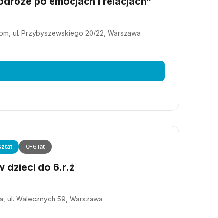
dróże po emocjach i relacjach”
m, ul. Przybyszewskiego 20/22, Warszawa
ztat
0-6 lat
 dzieci do 6.r.ż
a, ul. Walecznych 59, Warszawa