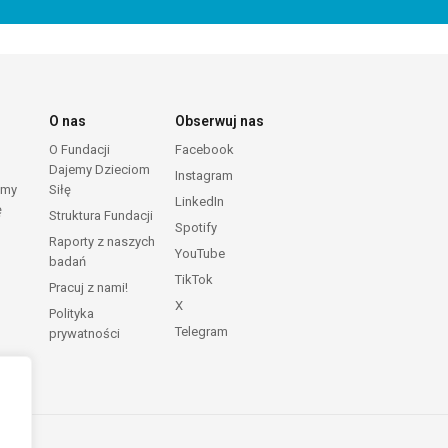
O nas
Obserwuj nas
O Fundacji
Facebook
Dajemy Dzieciom
Instagram
emy
Siłę
LinkedIn
ę
Struktura Fundacji
Spotify
Raporty z naszych
YouTube
badań
TikTok
Pracuj z nami!
X
Polityka
Telegram
prywatności