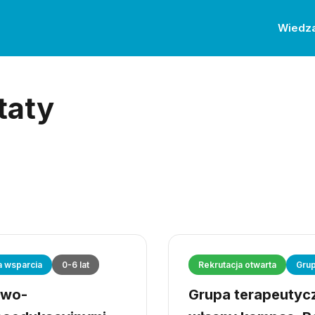
Wiedz
taty
a wsparcia
0-6 lat
Rekrutacja otwarta
Grup
owo-
Grupa terapeutyczn