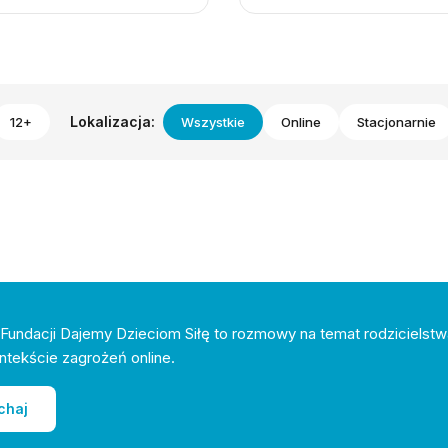
Lokalizacja:
12+
Wszystkie
Online
Stacjonarnie
Fundacji Dajemy Dzieciom Siłę to rozmowy na temat rodzicielstw
ntekście zagrożeń online.
chaj