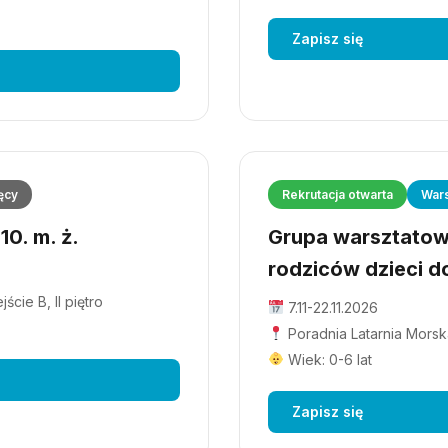
Zapisz się
ęcy
Rekrutacja otwarta
Wars
0. m. ż.
Grupa warsztatowa
rodziców dzieci do
cie B, II piętro
7.11-22.11.2026
Poradnia Latarnia Morska
Wiek: 0-6 lat
Zapisz się