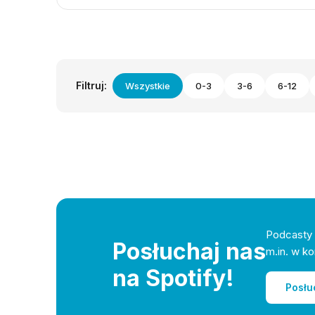
Filtruj:
Wszystkie
0-3
3-6
6-12
Podcasty 
Posłuchaj nas
m.in. w ko
na Spotify!
Posłu