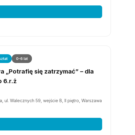
ztat
0-6 lat
 „Potrafię się zatrzymać” – dla
 6.r.ż
, ul. Walecznych 59, wejście B, II piętro, Warszawa