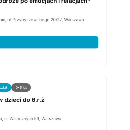
dróże po emocjach i relacjach”
m, ul. Przybyszewskiego 20/22, Warszawa
ztat
0-6 lat
 dzieci do 6.r.ż
a, ul. Walecznych 59, Warszawa