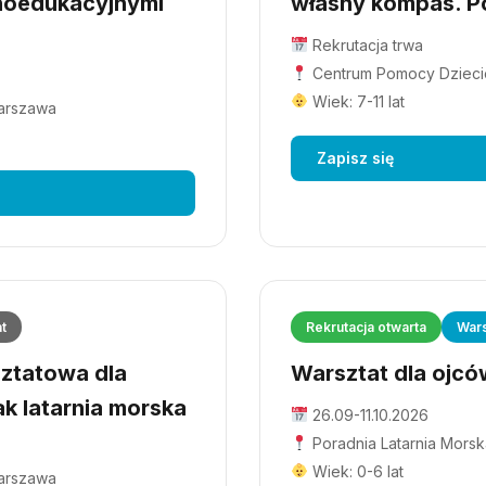
hoedukacyjnymi
własny kompas. Po
Rekrutacja trwa
Centrum Pomocy Dziecio
Wiek: 7-11 lat
Warszawa
Zapisz się
at
Rekrutacja otwarta
Wars
ztatowa dla
Warsztat dla ojców
ak latarnia morska
26.09-11.10.2026
Poradnia Latarnia Morsk
Wiek: 0-6 lat
Warszawa