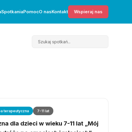
a
Spotkania
Pomoc
O nas
Kontakt
Wspieraj nas
Search
a terapeutyczna
7-11 lat
a dla dzieci w wieku 7-11 lat „Mój