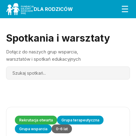
☰
DLA RODZICÓW
Spotkania i warsztaty
Dołącz do naszych grup wsparcia,
warsztatów i spotkań edukacyjnych
Search
Rekrutacja otwarta
Grupa terapeutyczna
Grupa wsparcia
0-6 lat