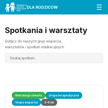
☰
DLA RODZICÓW
Spotkania i warsztaty
Dołącz do naszych grup wsparcia,
warsztatów i spotkań edukacyjnych
Search
Rekrutacja otwarta
Grupa terapeutyczna
Grupa wsparcia
0-6 lat