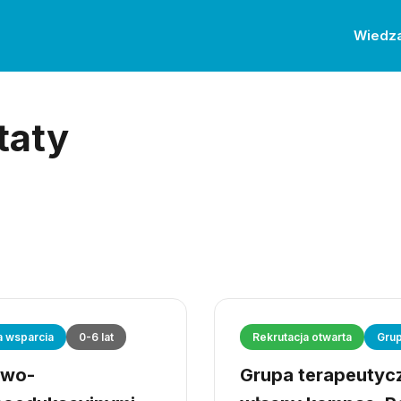
Wiedz
taty
a wsparcia
0-6 lat
Rekrutacja otwarta
Grup
owo-
Grupa terapeutyczn