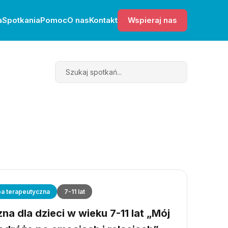
a
Spotkania
Pomoc
O nas
Kontakt
Wspieraj nas
Search
a terapeutyczna
7-11 lat
a dla dzieci w wieku 7-11 lat „Mój