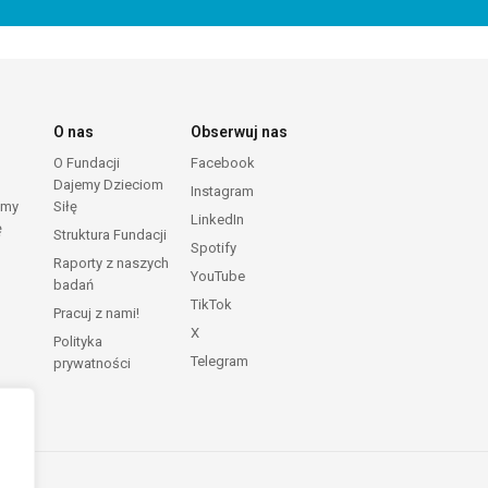
O nas
Obserwuj nas
O Fundacji
Facebook
Dajemy Dzieciom
Instagram
emy
Siłę
LinkedIn
ę
Struktura Fundacji
Spotify
Raporty z naszych
YouTube
badań
TikTok
Pracuj z nami!
X
Polityka
Telegram
prywatności