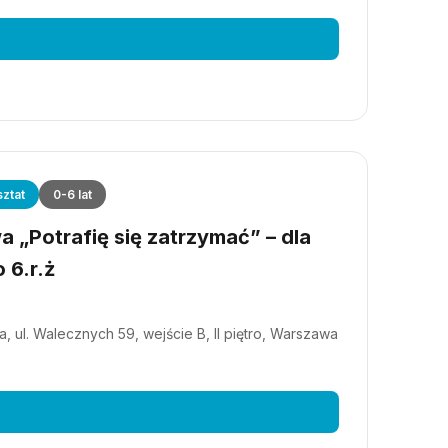
ztat
0-6 lat
 „Potrafię się zatrzymać” – dla
 6.r.ż
, ul. Walecznych 59, wejście B, II piętro, Warszawa