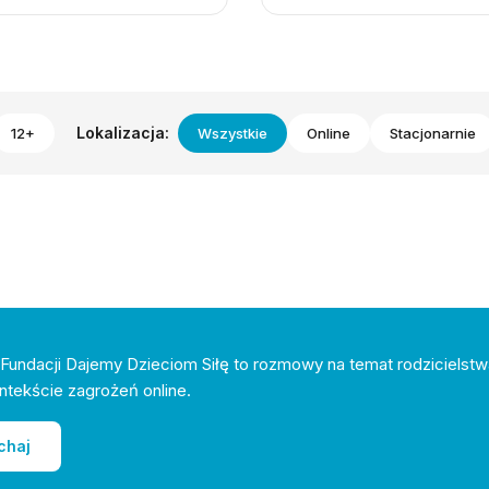
Lokalizacja:
12+
Wszystkie
Online
Stacjonarnie
Fundacji Dajemy Dzieciom Siłę to rozmowy na temat rodzicielstw
ntekście zagrożeń online.
chaj