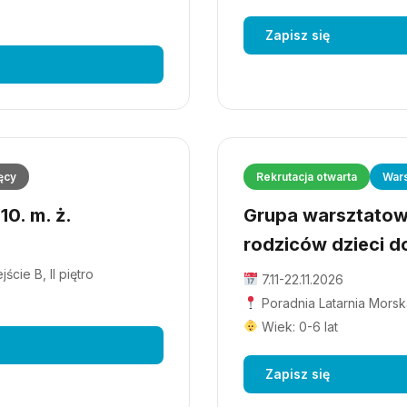
Zapisz się
ęcy
Rekrutacja otwarta
Wars
0. m. ż.
Grupa warsztatowa
rodziców dzieci do
cie B, II piętro
7.11-22.11.2026
Poradnia Latarnia Morska
Wiek: 0-6 lat
Zapisz się