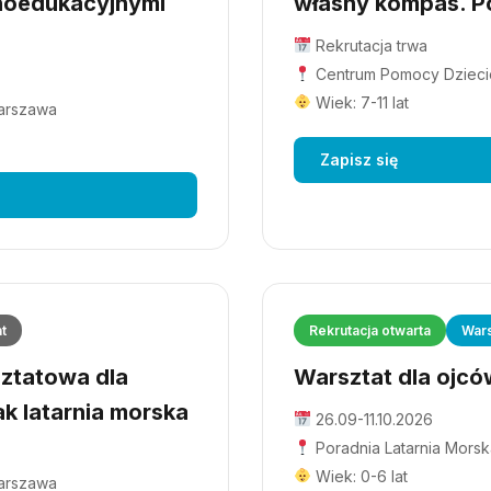
hoedukacyjnymi
własny kompas. Po
Rekrutacja trwa
Centrum Pomocy Dziecio
Wiek: 7-11 lat
Warszawa
Zapisz się
at
Rekrutacja otwarta
Wars
ztatowa dla
Warsztat dla ojców
ak latarnia morska
26.09-11.10.2026
Poradnia Latarnia Morsk
Wiek: 0-6 lat
Warszawa