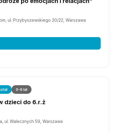
dróże po emocjach i relacjach”
m, ul. Przybyszewskiego 20/22, Warszawa
ztat
0-6 lat
 dzieci do 6.r.ż
a, ul. Walecznych 59, Warszawa