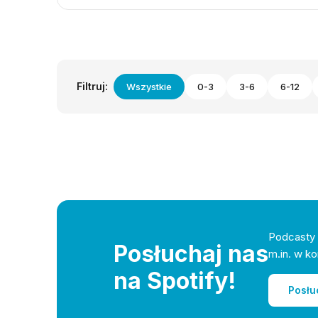
Filtruj:
Wszystkie
0-3
3-6
6-12
Podcasty 
Posłuchaj nas
m.in. w ko
na Spotify!
Posłu