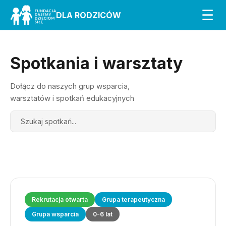
☰
DLA RODZICÓW
Spotkania i warsztaty
Dołącz do naszych grup wsparcia,
warsztatów i spotkań edukacyjnych
Search
Rekrutacja otwarta
Grupa terapeutyczna
Grupa wsparcia
0-6 lat