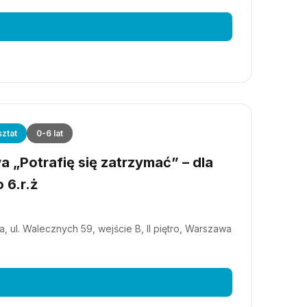
ztat
0-6 lat
 „Potrafię się zatrzymać” – dla
 6.r.ż
, ul. Walecznych 59, wejście B, II piętro, Warszawa