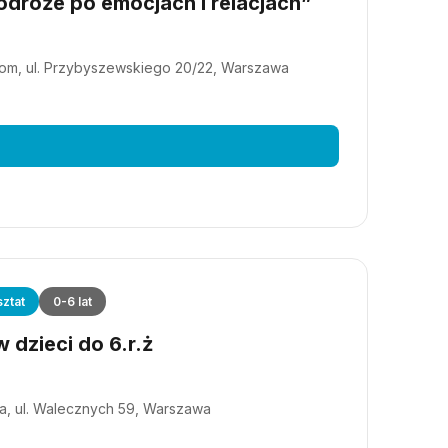
dróże po emocjach i relacjach”
m, ul. Przybyszewskiego 20/22, Warszawa
ztat
0-6 lat
 dzieci do 6.r.ż
a, ul. Walecznych 59, Warszawa