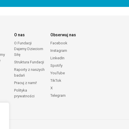
O nas
Obserwuj nas
O Fundacji
Facebook
Dajemy Dzieciom
Instagram
emy
Siłę
LinkedIn
ę
Struktura Fundacji
Spotify
Raporty z naszych
YouTube
badań
TikTok
Pracuj z nami!
X
Polityka
Telegram
prywatności