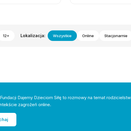
Lokalizacja:
12+
Wszystkie
Online
Stacjonarnie
Fundacji Dajemy Dzieciom Siłę to rozmowy na temat rodzicielstw
ntekście zagrożeń online.
chaj