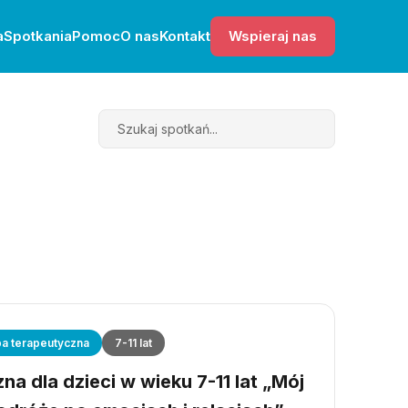
a
Spotkania
Pomoc
O nas
Kontakt
Wspieraj nas
Search
a terapeutyczna
7-11 lat
a dla dzieci w wieku 7-11 lat „Mój