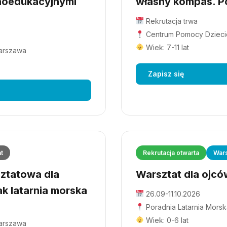
hoedukacyjnymi
własny kompas. Po
Rekrutacja trwa
Centrum Pomocy Dziecio
Wiek: 7-11 lat
Warszawa
Zapisz się
at
Rekrutacja otwarta
Wars
ztatowa dla
Warsztat dla ojców
ak latarnia morska
26.09-11.10.2026
Poradnia Latarnia Morsk
Wiek: 0-6 lat
Warszawa