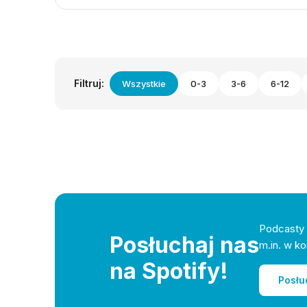
Filtruj:
Wszystkie
0-3
3-6
6-12
Podcasty 
Posłuchaj nas
m.in. w ko
na Spotify!
Posłu