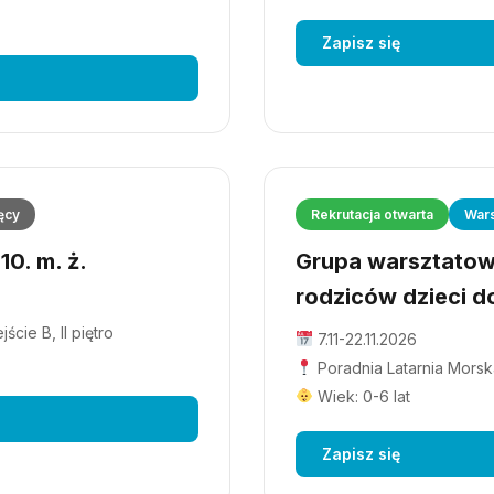
Zapisz się
ęcy
Rekrutacja otwarta
Wars
0. m. ż.
Grupa warsztatowa
rodziców dzieci do
cie B, II piętro
7.11-22.11.2026
Poradnia Latarnia Morska
Wiek: 0-6 lat
Zapisz się