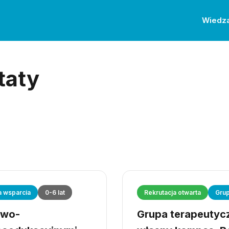
Wiedz
taty
a wsparcia
0-6 lat
Rekrutacja otwarta
Grup
owo-
Grupa terapeutyczn