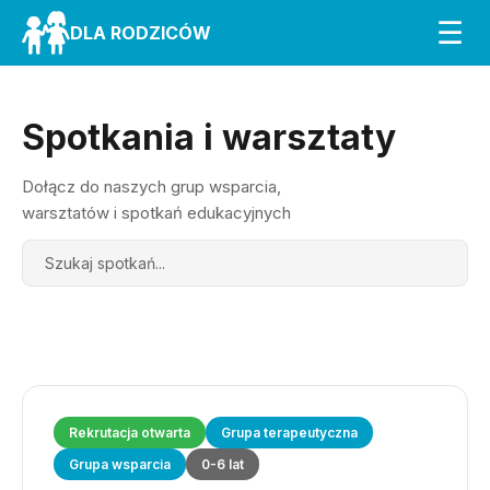
☰
DLA RODZICÓW
Spotkania i warsztaty
Dołącz do naszych grup wsparcia,
warsztatów i spotkań edukacyjnych
Search
Rekrutacja otwarta
Grupa terapeutyczna
Grupa wsparcia
0-6 lat