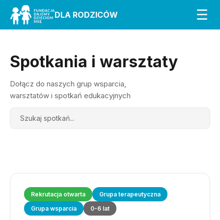
☰
DLA RODZICÓW
Spotkania i warsztaty
Dołącz do naszych grup wsparcia,
warsztatów i spotkań edukacyjnych
Search
Rekrutacja otwarta
Grupa terapeutyczna
Grupa wsparcia
0-6 lat