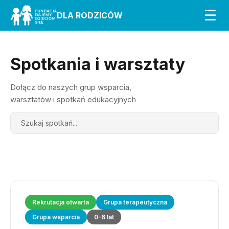
☰
DLA RODZICÓW
Spotkania i warsztaty
Dołącz do naszych grup wsparcia,
warsztatów i spotkań edukacyjnych
Search
Rekrutacja otwarta
Grupa terapeutyczna
Grupa wsparcia
0-6 lat