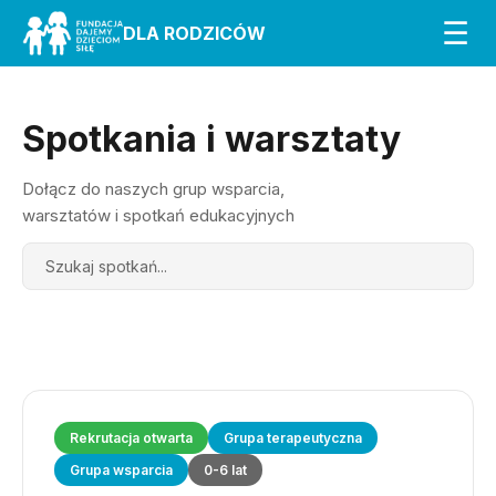
☰
DLA RODZICÓW
Spotkania i warsztaty
Dołącz do naszych grup wsparcia,
warsztatów i spotkań edukacyjnych
Search
Rekrutacja otwarta
Grupa terapeutyczna
Grupa wsparcia
0-6 lat