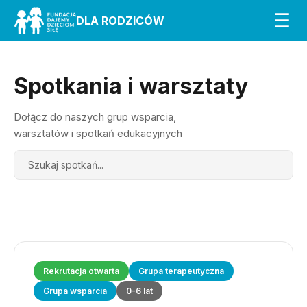
☰
DLA RODZICÓW
Spotkania i warsztaty
Dołącz do naszych grup wsparcia,
warsztatów i spotkań edukacyjnych
Search
Rekrutacja otwarta
Grupa terapeutyczna
Grupa wsparcia
0-6 lat