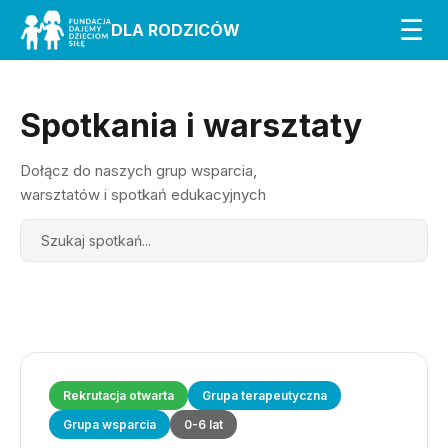
☰
DLA RODZICÓW
Spotkania i warsztaty
Dołącz do naszych grup wsparcia,
warsztatów i spotkań edukacyjnych
Search
Rekrutacja otwarta
Grupa terapeutyczna
Grupa wsparcia
0-6 lat