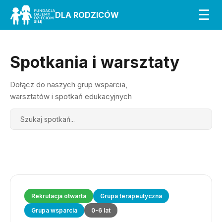
☰
DLA RODZICÓW
Spotkania i warsztaty
Dołącz do naszych grup wsparcia,
warsztatów i spotkań edukacyjnych
Search
Rekrutacja otwarta
Grupa terapeutyczna
Grupa wsparcia
0-6 lat