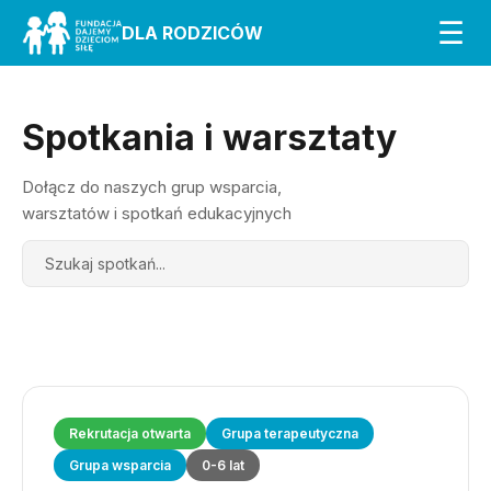
☰
DLA RODZICÓW
Spotkania i warsztaty
Dołącz do naszych grup wsparcia,
warsztatów i spotkań edukacyjnych
Search
Rekrutacja otwarta
Grupa terapeutyczna
Grupa wsparcia
0-6 lat