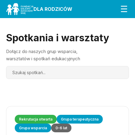
☰
DLA RODZICÓW
Spotkania i warsztaty
Dołącz do naszych grup wsparcia,
warsztatów i spotkań edukacyjnych
Search
Rekrutacja otwarta
Grupa terapeutyczna
Grupa wsparcia
0-6 lat