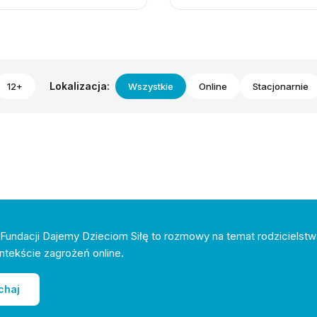
Lokalizacja:
12+
Wszystkie
Online
Stacjonarnie
Fundacji Dajemy Dzieciom Siłę to rozmowy na temat rodzicielstw
ntekście zagrożeń online.
chaj