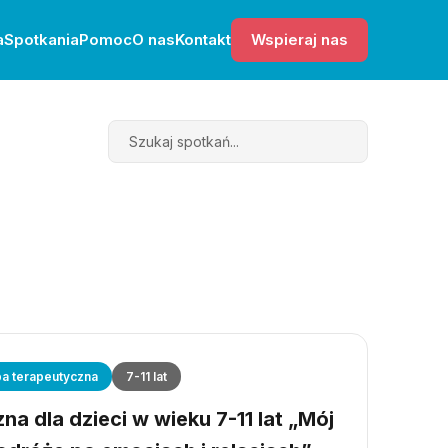
a
Spotkania
Pomoc
O nas
Kontakt
Wspieraj nas
Search
a terapeutyczna
7-11 lat
a dla dzieci w wieku 7-11 lat „Mój