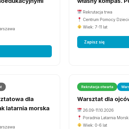
hoedukacyjnymi
własny kompas. Po
Rekrutacja trwa
Centrum Pomocy Dziecio
Wiek: 7-11 lat
Warszawa
Zapisz się
at
Rekrutacja otwarta
Wars
ztatowa dla
Warsztat dla ojców
ak latarnia morska
26.09-11.10.2026
Poradnia Latarnia Morsk
Wiek: 0-6 lat
Warszawa