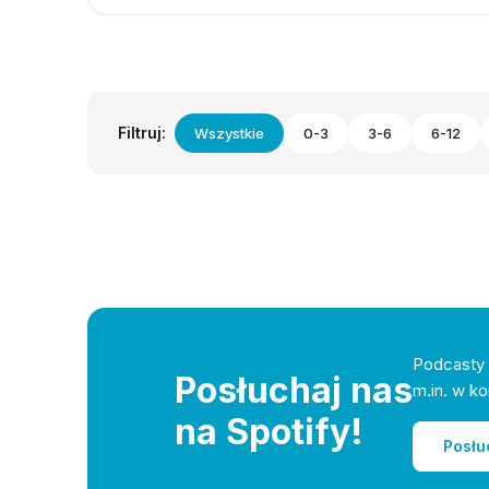
Filtruj:
Wszystkie
0-3
3-6
6-12
Podcasty 
Posłuchaj nas
m.in. w ko
na Spotify!
Posłu