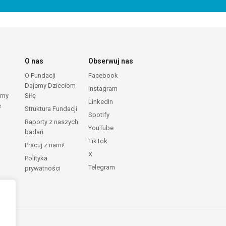
O nas
Obserwuj nas
O Fundacji
Facebook
Dajemy Dzieciom
Instagram
emy
Siłę
LinkedIn
ę
Struktura Fundacji
Spotify
Raporty z naszych
YouTube
badań
TikTok
Pracuj z nami!
X
Polityka
Telegram
prywatności