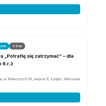
ztat
0-6 lat
 „Potrafię się zatrzymać” – dla
 6.r.ż
, ul. Walecznych 59, wejście B, II piętro, Warszawa