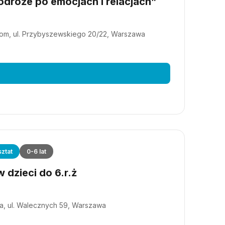
dróże po emocjach i relacjach”
m, ul. Przybyszewskiego 20/22, Warszawa
ztat
0-6 lat
 dzieci do 6.r.ż
a, ul. Walecznych 59, Warszawa