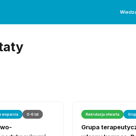
Wiedz
taty
a wsparcia
0-6 lat
Rekrutacja otwarta
Grup
owo-
Grupa terapeutyczn