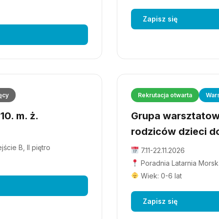
Zapisz się
ęcy
Rekrutacja otwarta
Wars
0. m. ż.
Grupa warsztatowa
rodziców dzieci do
cie B, II piętro
7.11-22.11.2026
Poradnia Latarnia Morska
Wiek: 0-6 lat
Zapisz się