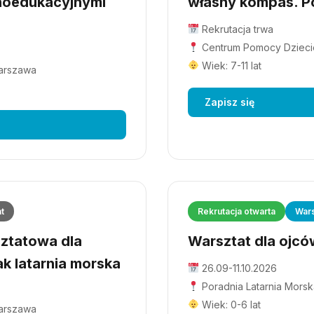
hoedukacyjnymi
własny kompas. Po
Rekrutacja trwa
Centrum Pomocy Dziecio
Wiek: 7-11 lat
Warszawa
Zapisz się
at
Rekrutacja otwarta
Wars
ztatowa dla
Warsztat dla ojców
ak latarnia morska
26.09-11.10.2026
Poradnia Latarnia Morsk
Wiek: 0-6 lat
Warszawa