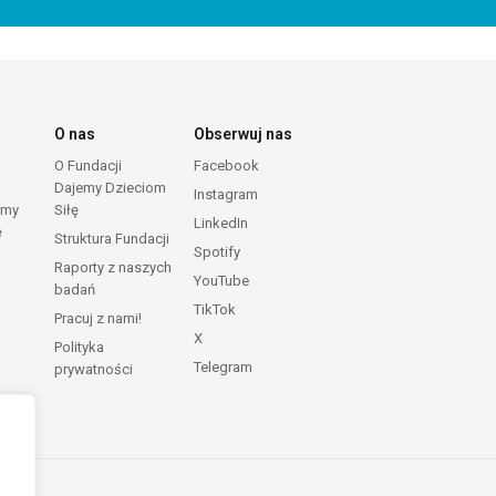
O nas
Obserwuj nas
O Fundacji
Facebook
Dajemy Dzieciom
Instagram
emy
Siłę
LinkedIn
ę
Struktura Fundacji
Spotify
Raporty z naszych
YouTube
badań
TikTok
Pracuj z nami!
X
Polityka
Telegram
prywatności