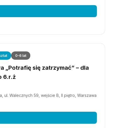
ztat
0-6 lat
 „Potrafię się zatrzymać” – dla
 6.r.ż
, ul. Walecznych 59, wejście B, II piętro, Warszawa