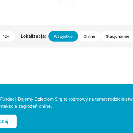
Lokalizacja:
12+
Wszystkie
Online
Stacjonarnie
Fundacji Dajemy Dzieciom Siłę to rozmowy na temat rodzicielstw
ntekście zagrożeń online.
chaj