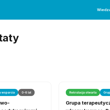
Wiedz
taty
a wsparcia
0-6 lat
Rekrutacja otwarta
Grup
owo-
Grupa terapeutyczn