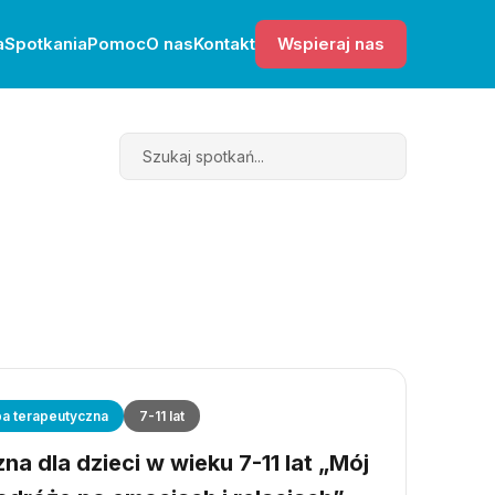
a
Spotkania
Pomoc
O nas
Kontakt
Wspieraj nas
Search
a terapeutyczna
7-11 lat
a dla dzieci w wieku 7-11 lat „Mój