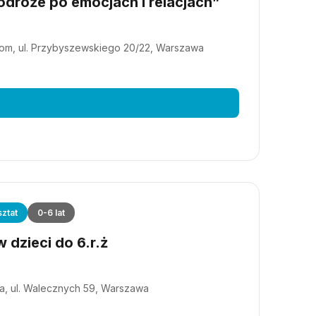
dróże po emocjach i relacjach”
m, ul. Przybyszewskiego 20/22, Warszawa
ztat
0-6 lat
 dzieci do 6.r.ż
a, ul. Walecznych 59, Warszawa