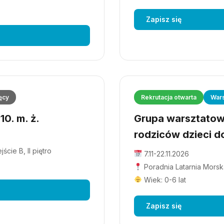
Zapisz się
ęcy
Rekrutacja otwarta
Wars
0. m. ż.
Grupa warsztatowa
rodziców dzieci do
cie B, II piętro
7.11-22.11.2026
Poradnia Latarnia Morska
Wiek: 0-6 lat
Zapisz się