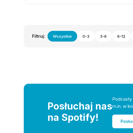
Filtruj:
Wszystkie
0-3
3-6
6-12
Podcasty 
Posłuchaj nas
m.in. w ko
na Spotify!
Posłu