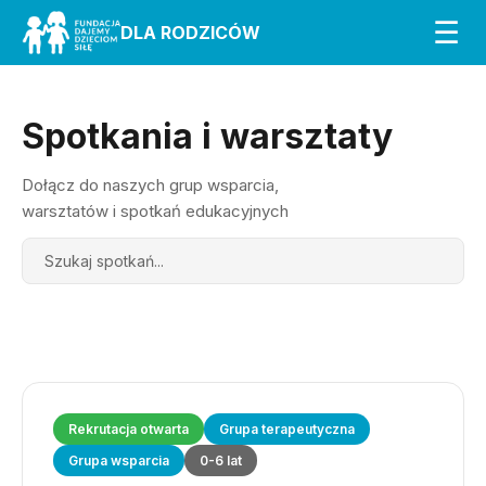
☰
DLA RODZICÓW
Spotkania i warsztaty
Dołącz do naszych grup wsparcia,
warsztatów i spotkań edukacyjnych
Search
Rekrutacja otwarta
Grupa terapeutyczna
Grupa wsparcia
0-6 lat