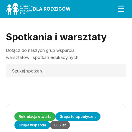
☰
DLA RODZICÓW
Spotkania i warsztaty
Dołącz do naszych grup wsparcia,
warsztatów i spotkań edukacyjnych
Search
Rekrutacja otwarta
Grupa terapeutyczna
Grupa wsparcia
0-6 lat