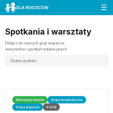
☰
DLA RODZICÓW
Spotkania i warsztaty
Dołącz do naszych grup wsparcia,
warsztatów i spotkań edukacyjnych
Search
Rekrutacja otwarta
Grupa terapeutyczna
Grupa wsparcia
0-6 lat