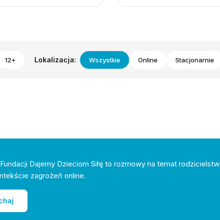
Lokalizacja:
12+
Wszystkie
Online
Stacjonarnie
Fundacji Dajemy Dzieciom Siłę to rozmowy na temat rodzicielstw
ntekście zagrożeń online.
chaj