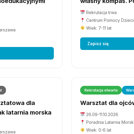
hoedukacyjnymi
własny kompas. Po
Rekrutacja trwa
Centrum Pomocy Dziecio
Wiek: 7-11 lat
Warszawa
Zapisz się
at
Rekrutacja otwarta
Wars
ztatowa dla
Warsztat dla ojców
ak latarnia morska
26.09-11.10.2026
Poradnia Latarnia Morsk
Wiek: 0-6 lat
Warszawa