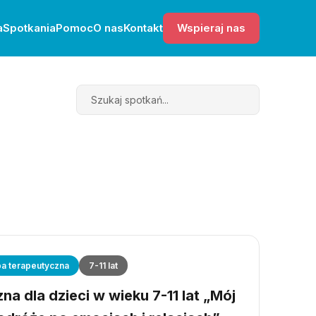
a
Spotkania
Pomoc
O nas
Kontakt
Wspieraj nas
Search
a terapeutyczna
7-11 lat
a dla dzieci w wieku 7-11 lat „Mój