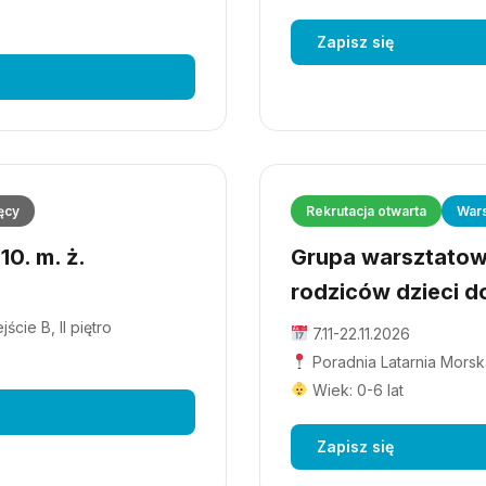
Zapisz się
ęcy
Rekrutacja otwarta
Wars
0. m. ż.
Grupa warsztatowa
rodziców dzieci do
cie B, II piętro
7.11-22.11.2026
Poradnia Latarnia Morska
Wiek: 0-6 lat
Zapisz się