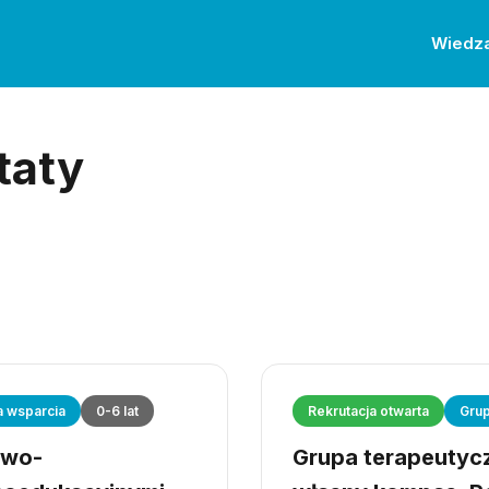
Wiedz
taty
a wsparcia
0-6 lat
Rekrutacja otwarta
Grup
owo-
Grupa terapeutyczn