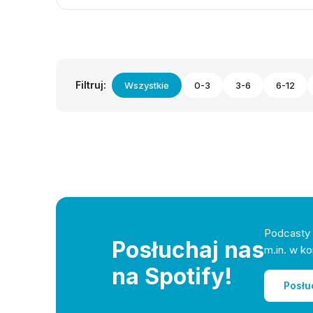
Filtruj:
Wszystkie
0-3
3-6
6-12
Podcasty 
Posłuchaj nas
m.in. w ko
na Spotify!
Posłu