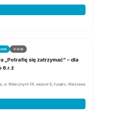
ztat
0-6 lat
 „Potrafię się zatrzymać” – dla
 6.r.ż
, ul. Walecznych 59, wejście B, II piętro, Warszawa