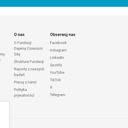
O nas
Obserwuj nas
O Fundacji
Facebook
Dajemy Dzieciom
Instagram
emy
Siłę
LinkedIn
ę
Struktura Fundacji
Spotify
Raporty z naszych
YouTube
badań
TikTok
Pracuj z nami!
X
Polityka
Telegram
prywatności