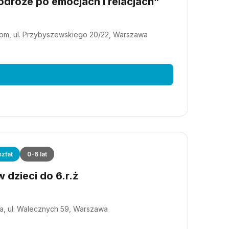
dróże po emocjach i relacjach”
m, ul. Przybyszewskiego 20/22, Warszawa
ztat
0-6 lat
 dzieci do 6.r.ż
a, ul. Walecznych 59, Warszawa