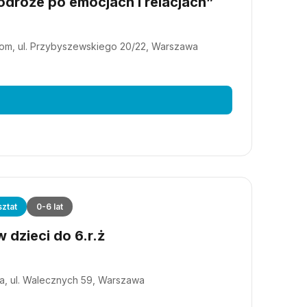
dróże po emocjach i relacjach”
m, ul. Przybyszewskiego 20/22, Warszawa
ztat
0-6 lat
 dzieci do 6.r.ż
a, ul. Walecznych 59, Warszawa