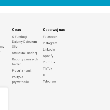
O nas
Obserwuj nas
O Fundacji
Facebook
Dajemy Dzieciom
Instagram
emy
Siłę
LinkedIn
ę
Struktura Fundacji
Spotify
Raporty z naszych
YouTube
badań
TikTok
Pracuj z nami!
X
Polityka
Telegram
prywatności