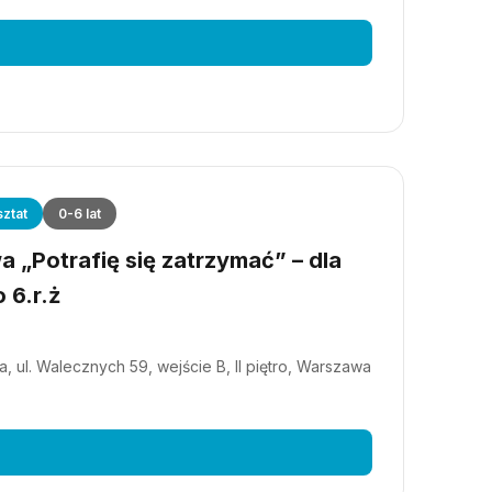
ztat
0-6 lat
 „Potrafię się zatrzymać” – dla
 6.r.ż
, ul. Walecznych 59, wejście B, II piętro, Warszawa