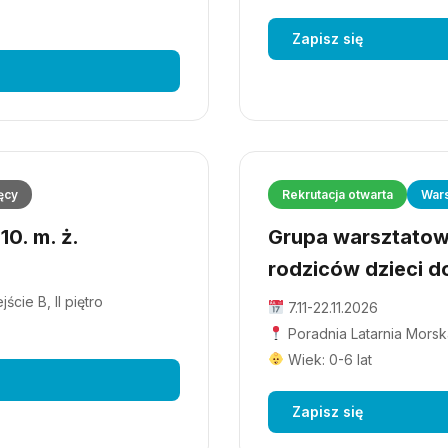
Zapisz się
ęcy
Rekrutacja otwarta
Wars
0. m. ż.
Grupa warsztatowa
rodziców dzieci do
cie B, II piętro
7.11-22.11.2026
Poradnia Latarnia Morska
Wiek: 0-6 lat
Zapisz się