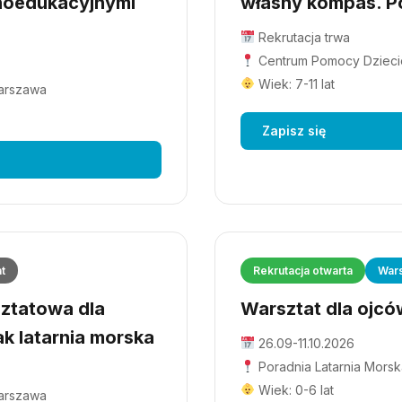
hoedukacyjnymi
własny kompas. Po
Rekrutacja trwa
Centrum Pomocy Dziecio
Wiek: 7-11 lat
Warszawa
Zapisz się
at
Rekrutacja otwarta
Wars
ztatowa dla
Warsztat dla ojców
ak latarnia morska
26.09-11.10.2026
Poradnia Latarnia Morsk
Wiek: 0-6 lat
Warszawa