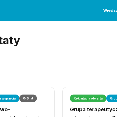
Wiedz
taty
a wsparcia
0-6 lat
Rekrutacja otwarta
Grup
owo-
Grupa terapeutyczn