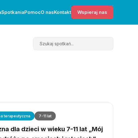
a
Spotkania
Pomoc
O nas
Kontakt
Wspieraj nas
Search
a terapeutyczna
7-11 lat
a dla dzieci w wieku 7-11 lat „Mój