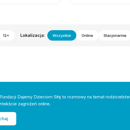
Lokalizacja:
12+
Wszystkie
Online
Stacjonarnie
Fundacji Dajemy Dzieciom Siłę to rozmowy na temat rodzicielstw
ntekście zagrożeń online.
chaj