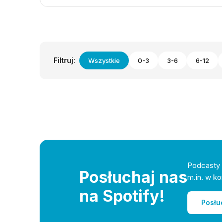
Filtruj:
Wszystkie
0-3
3-6
6-12
Podcasty 
Posłuchaj nas
m.in. w ko
na Spotify!
Posłu