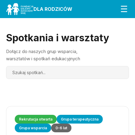
☰
DLA RODZICÓW
Spotkania i warsztaty
Dołącz do naszych grup wsparcia,
warsztatów i spotkań edukacyjnych
Search
Rekrutacja otwarta
Grupa terapeutyczna
Grupa wsparcia
0-6 lat