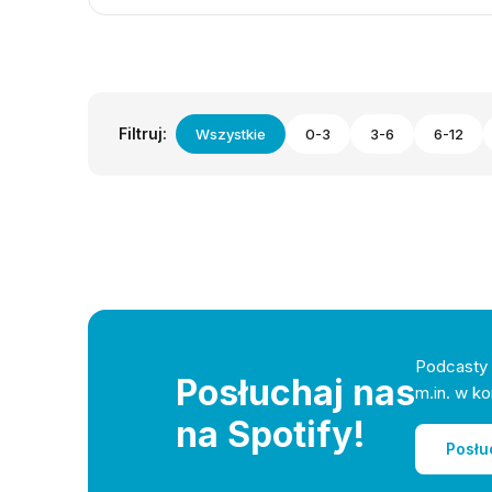
Filtruj:
Wszystkie
0-3
3-6
6-12
Podcasty 
Posłuchaj nas
m.in. w ko
na Spotify!
Posłu