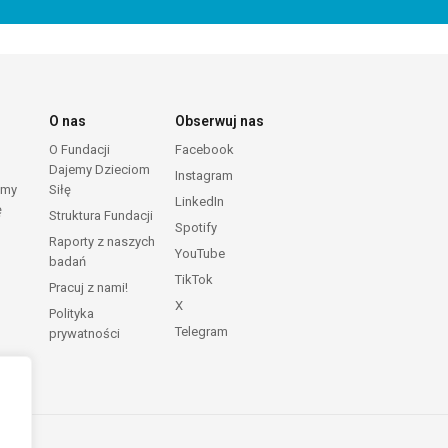
O nas
Obserwuj nas
O Fundacji
Facebook
Dajemy Dzieciom
Instagram
emy
Siłę
LinkedIn
ę
Struktura Fundacji
Spotify
Raporty z naszych
YouTube
badań
TikTok
Pracuj z nami!
X
Polityka
Telegram
prywatności