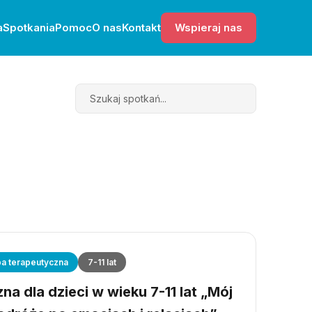
a
Spotkania
Pomoc
O nas
Kontakt
Wspieraj nas
Search
a terapeutyczna
7-11 lat
a dla dzieci w wieku 7-11 lat „Mój