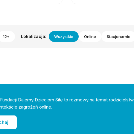
Lokalizacja:
12+
Wszystkie
Online
Stacjonarnie
Fundacji Dajemy Dzieciom Siłę to rozmowy na temat rodzicielstw
ntekście zagrożeń online.
chaj