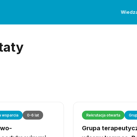
Wiedz
taty
a wsparcia
0-6 lat
Rekrutacja otwarta
Grup
owo-
Grupa terapeutyczn