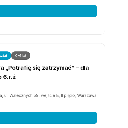
ztat
0-6 lat
 „Potrafię się zatrzymać” – dla
 6.r.ż
, ul. Walecznych 59, wejście B, II piętro, Warszawa