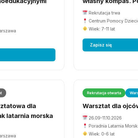
hoedukacyjnymi
własny kompas. Po
Rekrutacja trwa
Centrum Pomocy Dziecio
Wiek: 7-11 lat
Warszawa
Zapisz się
at
Rekrutacja otwarta
Wars
ztatowa dla
Warsztat dla ojców
ak latarnia morska
26.09-11.10.2026
Poradnia Latarnia Morsk
Wiek: 0-6 lat
Warszawa