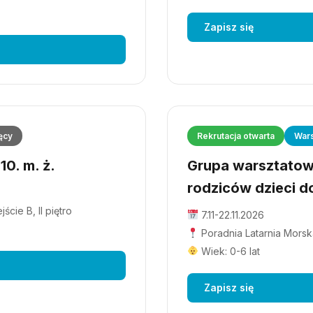
Zapisz się
ęcy
Rekrutacja otwarta
Wars
0. m. ż.
Grupa warsztatowa
rodziców dzieci do
cie B, II piętro
7.11-22.11.2026
Poradnia Latarnia Morska
Wiek: 0-6 lat
Zapisz się