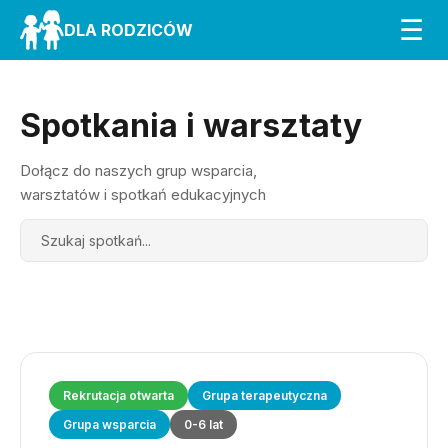
☰
DLA RODZICÓW
Spotkania i warsztaty
Dołącz do naszych grup wsparcia,
warsztatów i spotkań edukacyjnych
Search
Rekrutacja otwarta
Grupa terapeutyczna
Grupa wsparcia
0-6 lat