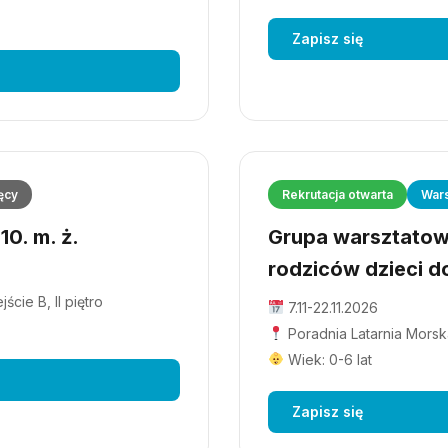
Zapisz się
ęcy
Rekrutacja otwarta
Wars
0. m. ż.
Grupa warsztatowa
rodziców dzieci do
cie B, II piętro
7.11-22.11.2026
Poradnia Latarnia Morska
Wiek: 0-6 lat
Zapisz się