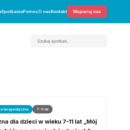
a
Spotkania
Pomoc
O nas
Kontakt
Wspieraj nas
Search
a terapeutyczna
7-11 lat
a dla dzieci w wieku 7-11 lat „Mój