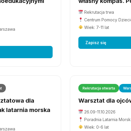
hoedukacyjnymi
własny kompas. Po
Rekrutacja trwa
Centrum Pomocy Dziecio
Wiek: 7-11 lat
Warszawa
Zapisz się
at
Rekrutacja otwarta
Wars
ztatowa dla
Warsztat dla ojców
ak latarnia morska
26.09-11.10.2026
Poradnia Latarnia Morsk
Wiek: 0-6 lat
Warszawa