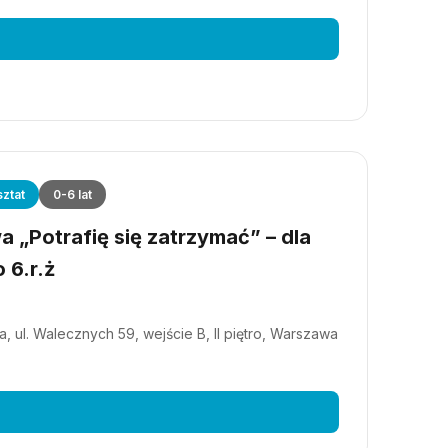
ztat
0-6 lat
 „Potrafię się zatrzymać” – dla
 6.r.ż
, ul. Walecznych 59, wejście B, II piętro, Warszawa