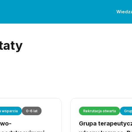
Wiedz
taty
a wsparcia
0-6 lat
Rekrutacja otwarta
Grup
owo-
Grupa terapeutyczn