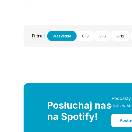
Filtruj:
Wszystkie
0-3
3-6
6-12
Podcasty 
Posłuchaj nas
m.in. w ko
na Spotify!
Posłu