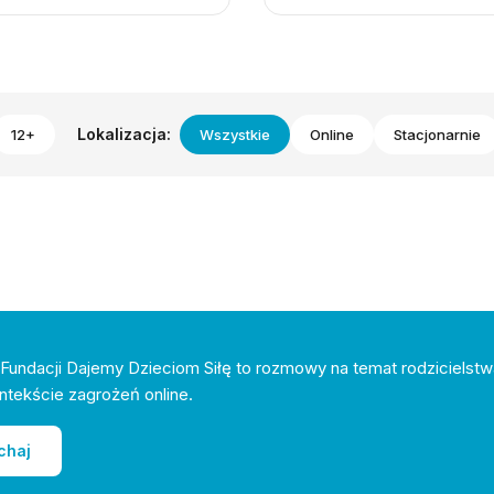
Lokalizacja:
12+
Wszystkie
Online
Stacjonarnie
Fundacji Dajemy Dzieciom Siłę to rozmowy na temat rodzicielstw
ntekście zagrożeń online.
chaj