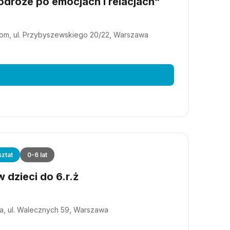
dróże po emocjach i relacjach”
m, ul. Przybyszewskiego 20/22, Warszawa
ztat
0-6 lat
 dzieci do 6.r.ż
a, ul. Walecznych 59, Warszawa