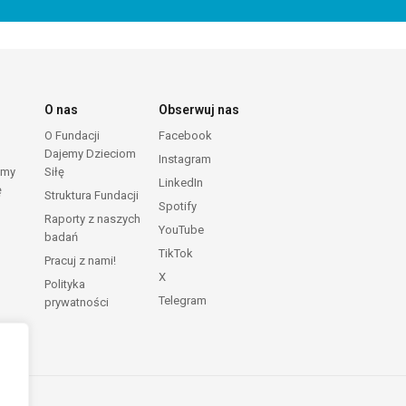
O nas
Obserwuj nas
O Fundacji
Facebook
Dajemy Dzieciom
Instagram
emy
Siłę
LinkedIn
ę
Struktura Fundacji
Spotify
Raporty z naszych
YouTube
badań
TikTok
Pracuj z nami!
X
Polityka
Telegram
prywatności