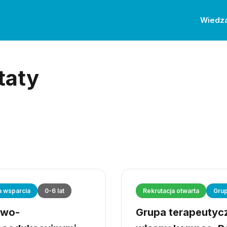
Wiedz
taty
a wsparcia
0-6 lat
Rekrutacja otwarta
Grup
owo-
Grupa terapeutyczn