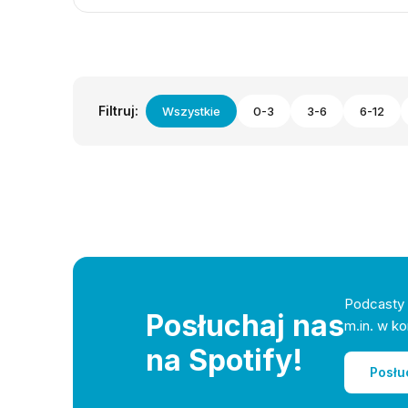
Filtruj:
Wszystkie
0-3
3-6
6-12
Podcasty 
Posłuchaj nas
m.in. w ko
na Spotify!
Posłu