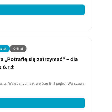
ztat
0-6 lat
 „Potrafię się zatrzymać” – dla
 6.r.ż
, ul. Walecznych 59, wejście B, II piętro, Warszawa