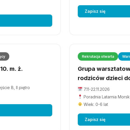
Zapisz się
ęcy
Rekrutacja otwarta
Wars
0. m. ż.
Grupa warsztatowa
rodziców dzieci do
cie B, II piętro
7.11-22.11.2026
Poradnia Latarnia Morska
Wiek: 0-6 lat
Zapisz się