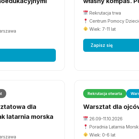
hoedukacyjnymi
własny kompas. Po
Rekrutacja trwa
Centrum Pomocy Dziecio
Wiek: 7-11 lat
Warszawa
Zapisz się
at
Rekrutacja otwarta
Wars
ztatowa dla
Warsztat dla ojców
ak latarnia morska
26.09-11.10.2026
Poradnia Latarnia Morsk
Wiek: 0-6 lat
Warszawa