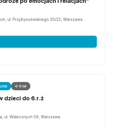
dróże po emocjach i relacjach”
m, ul. Przybyszewskiego 20/22, Warszawa
ztat
0-6 lat
 dzieci do 6.r.ż
a, ul. Walecznych 59, Warszawa