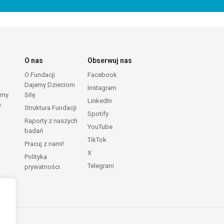
O nas
Obserwuj nas
O Fundacji
Facebook
Dajemy Dzieciom
Instagram
emy
Siłę
LinkedIn
ę
Struktura Fundacji
Spotify
Raporty z naszych
YouTube
badań
TikTok
Pracuj z nami!
X
Polityka
Telegram
prywatności