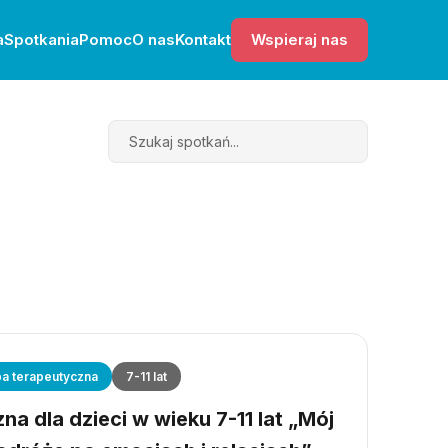
a
Spotkania
Pomoc
O nas
Kontakt
Wspieraj nas
Search
a terapeutyczna
7-11 lat
a dla dzieci w wieku 7-11 lat „Mój