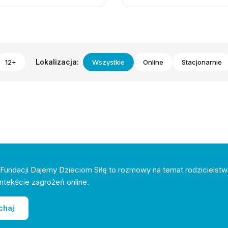
Lokalizacja:
12+
Wszystkie
Online
Stacjonarnie
Fundacji Dajemy Dzieciom Siłę to rozmowy na temat rodzicielstw
ntekście zagrożeń online.
chaj