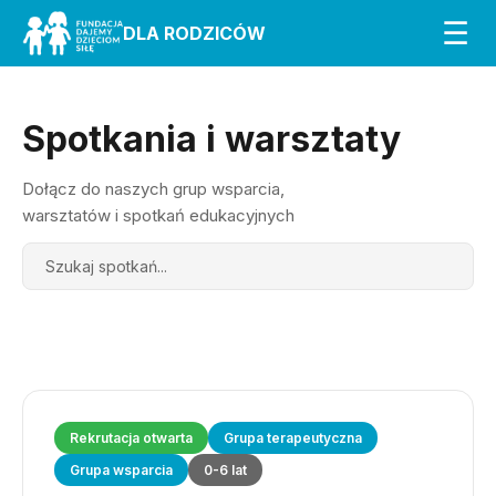
☰
DLA RODZICÓW
Spotkania i warsztaty
Dołącz do naszych grup wsparcia,
warsztatów i spotkań edukacyjnych
Search
Rekrutacja otwarta
Grupa terapeutyczna
Grupa wsparcia
0-6 lat