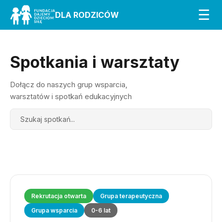
☰
DLA RODZICÓW
Spotkania i warsztaty
Dołącz do naszych grup wsparcia,
warsztatów i spotkań edukacyjnych
Search
Rekrutacja otwarta
Grupa terapeutyczna
Grupa wsparcia
0-6 lat