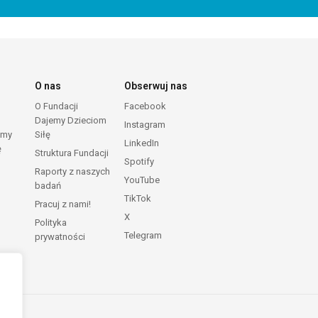
O nas
Obserwuj nas
O Fundacji
Facebook
Dajemy Dzieciom
Instagram
emy
Siłę
LinkedIn
ę
Struktura Fundacji
Spotify
Raporty z naszych
YouTube
badań
TikTok
Pracuj z nami!
X
Polityka
Telegram
prywatności