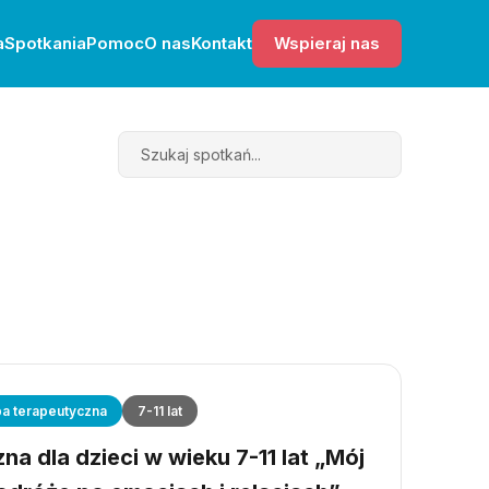
a
Spotkania
Pomoc
O nas
Kontakt
Wspieraj nas
Search
a terapeutyczna
7-11 lat
a dla dzieci w wieku 7-11 lat „Mój