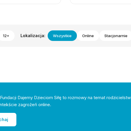
Lokalizacja:
12+
Wszystkie
Online
Stacjonarnie
Fundacji Dajemy Dzieciom Siłę to rozmowy na temat rodzicielstw
ntekście zagrożeń online.
chaj