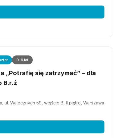
ztat
0-6 lat
 „Potrafię się zatrzymać” – dla
 6.r.ż
, ul. Walecznych 59, wejście B, II piętro, Warszawa