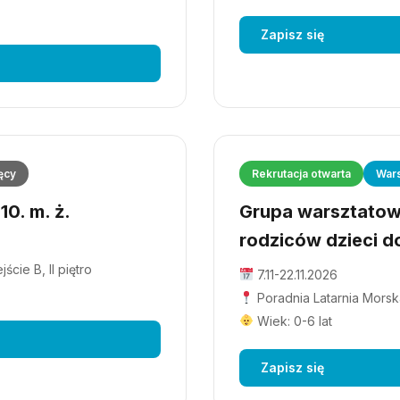
Zapisz się
ęcy
Rekrutacja otwarta
Wars
0. m. ż.
Grupa warsztatowa
rodziców dzieci do
cie B, II piętro
7.11-22.11.2026
Poradnia Latarnia Morska
Wiek: 0-6 lat
Zapisz się