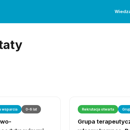
Wiedz
taty
a wsparcia
0-6 lat
Rekrutacja otwarta
Grup
owo-
Grupa terapeutyczn