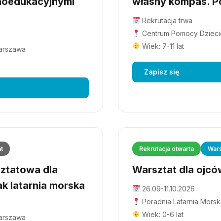
hoedukacyjnymi
własny kompas. Po
Rekrutacja trwa
Centrum Pomocy Dziecio
Wiek: 7-11 lat
Warszawa
Zapisz się
at
Rekrutacja otwarta
Wars
ztatowa dla
Warsztat dla ojców
ak latarnia morska
26.09-11.10.2026
Poradnia Latarnia Morsk
Wiek: 0-6 lat
Warszawa