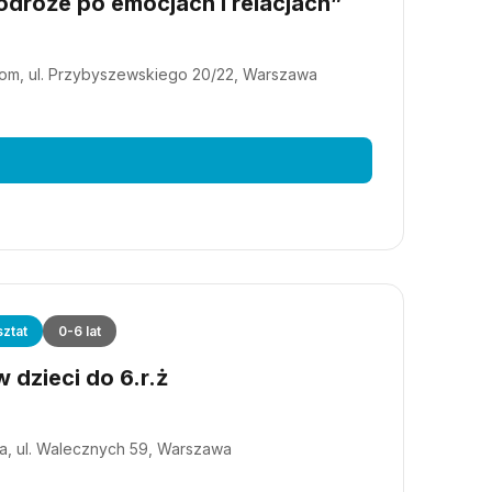
dróże po emocjach i relacjach”
m, ul. Przybyszewskiego 20/22, Warszawa
ztat
0-6 lat
 dzieci do 6.r.ż
a, ul. Walecznych 59, Warszawa