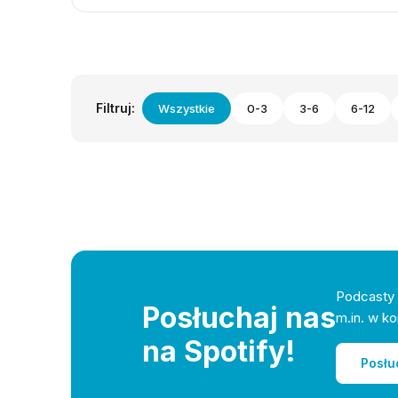
Filtruj:
Wszystkie
0-3
3-6
6-12
Podcasty 
Posłuchaj nas
m.in. w ko
na Spotify!
Posłu