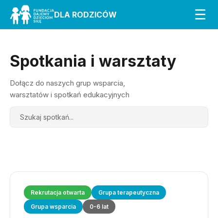
☰
DLA RODZICÓW
Spotkania i warsztaty
Dołącz do naszych grup wsparcia,
warsztatów i spotkań edukacyjnych
Search
Rekrutacja otwarta
Grupa terapeutyczna
Grupa wsparcia
0-6 lat