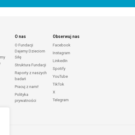
O nas
Obserwuj nas
O Fundacji
Facebook
Dajemy Dzieciom
Instagram
emy
Siłę
LinkedIn
ę
Struktura Fundacji
Spotify
Raporty z naszych
YouTube
badań
TikTok
Pracuj z nami!
X
Polityka
Telegram
prywatności