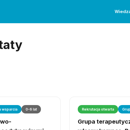
Wiedz
taty
a wsparcia
0-6 lat
Rekrutacja otwarta
Grup
owo-
Grupa terapeutyczn