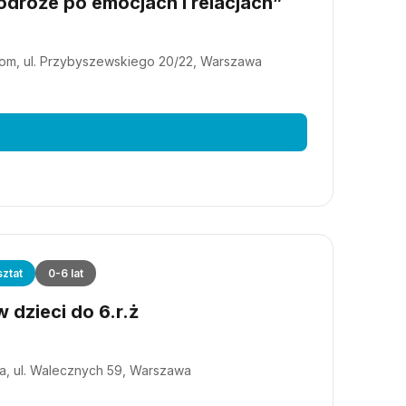
dróże po emocjach i relacjach”
m, ul. Przybyszewskiego 20/22, Warszawa
ztat
0-6 lat
 dzieci do 6.r.ż
a, ul. Walecznych 59, Warszawa