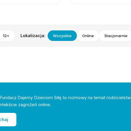
Lokalizacja:
12+
Wszystkie
Online
Stacjonarnie
Fundacji Dajemy Dzieciom Siłę to rozmowy na temat rodzicielstw
ntekście zagrożeń online.
chaj