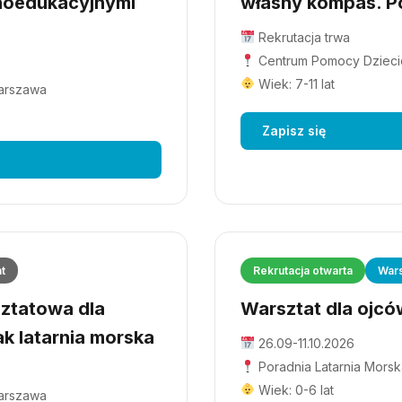
hoedukacyjnymi
własny kompas. Po
Rekrutacja trwa
Centrum Pomocy Dziecio
Wiek: 7-11 lat
Warszawa
Zapisz się
at
Rekrutacja otwarta
Wars
ztatowa dla
Warsztat dla ojców
ak latarnia morska
26.09-11.10.2026
Poradnia Latarnia Morsk
Wiek: 0-6 lat
Warszawa