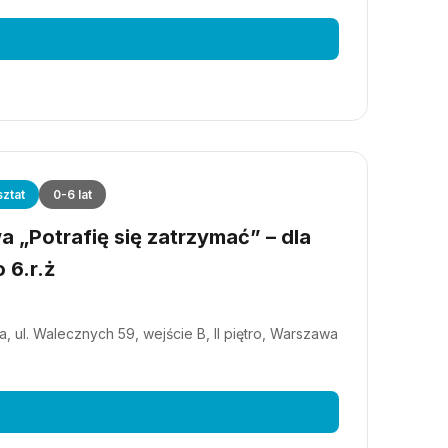
ztat
0-6 lat
 „Potrafię się zatrzymać” – dla
 6.r.ż
, ul. Walecznych 59, wejście B, II piętro, Warszawa