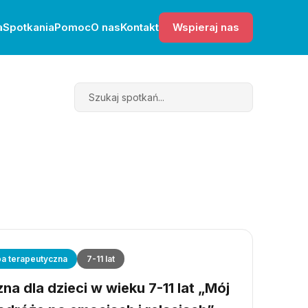
a
Spotkania
Pomoc
O nas
Kontakt
Wspieraj nas
Search
a terapeutyczna
7-11 lat
a dla dzieci w wieku 7-11 lat „Mój