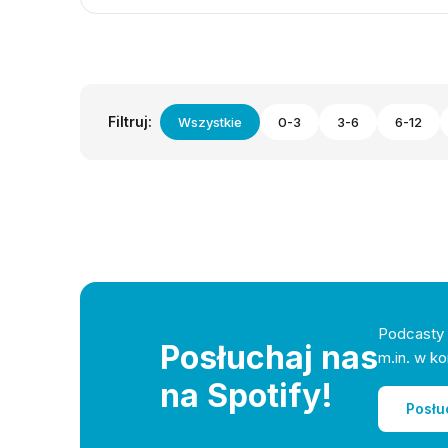
Filtruj:
Wszystkie
0-3
3-6
6-12
Podcasty 
Posłuchaj nas
m.in. w ko
na Spotify!
Posłu