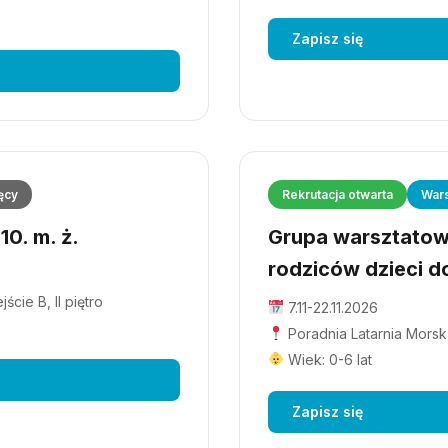
Zapisz się
ęcy
Rekrutacja otwarta
Wars
0. m. ż.
Grupa warsztatowa
rodziców dzieci do
cie B, II piętro
7.11-22.11.2026
Poradnia Latarnia Morska
Wiek: 0-6 lat
Zapisz się