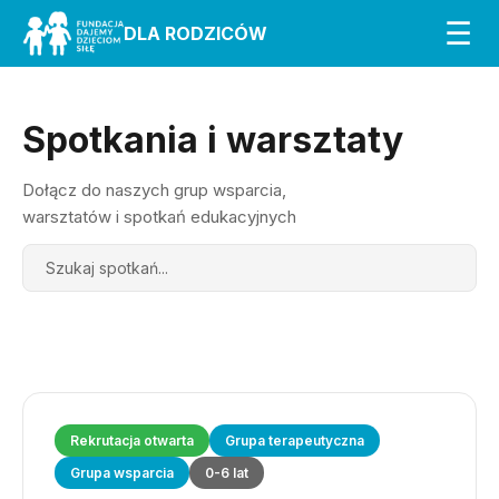
☰
DLA RODZICÓW
Spotkania i warsztaty
Dołącz do naszych grup wsparcia,
warsztatów i spotkań edukacyjnych
Search
Rekrutacja otwarta
Grupa terapeutyczna
Grupa wsparcia
0-6 lat