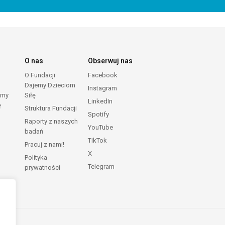
O nas
Obserwuj nas
O Fundacji
Facebook
Dajemy Dzieciom
Instagram
emy
Siłę
LinkedIn
ę
Struktura Fundacji
Spotify
Raporty z naszych
YouTube
badań
TikTok
Pracuj z nami!
X
Polityka
Telegram
prywatności