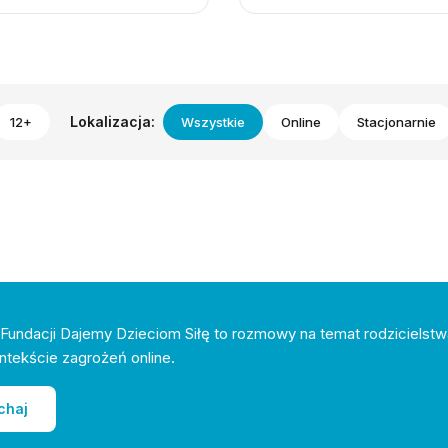
Lokalizacja:
12+
Wszystkie
Online
Stacjonarnie
Fundacji Dajemy Dzieciom Siłę to rozmowy na temat rodzicielstw
ntekście zagrożeń online.
chaj