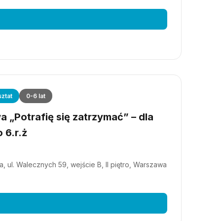
ztat
0-6 lat
 „Potrafię się zatrzymać” – dla
 6.r.ż
, ul. Walecznych 59, wejście B, II piętro, Warszawa