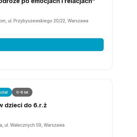
dróże po emocjach i relacjach”
m, ul. Przybyszewskiego 20/22, Warszawa
ztat
0-6 lat
 dzieci do 6.r.ż
a, ul. Walecznych 59, Warszawa