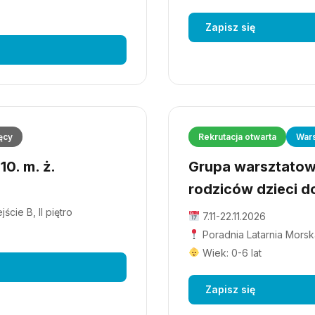
Zapisz się
ęcy
Rekrutacja otwarta
Wars
0. m. ż.
Grupa warsztatowa
rodziców dzieci do
cie B, II piętro
7.11-22.11.2026
Poradnia Latarnia Morska
Wiek: 0-6 lat
Zapisz się