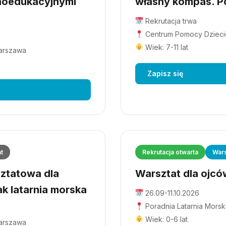
hoedukacyjnymi
własny kompas. Po
Rekrutacja trwa
Centrum Pomocy Dziecio
Wiek: 7-11 lat
Warszawa
Zapisz się
at
Rekrutacja otwarta
Wars
ztatowa dla
Warsztat dla ojców
ak latarnia morska
26.09-11.10.2026
Poradnia Latarnia Morsk
Wiek: 0-6 lat
Warszawa