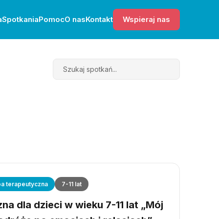
a
Spotkania
Pomoc
O nas
Kontakt
Wspieraj nas
Search
a terapeutyczna
7-11 lat
a dla dzieci w wieku 7-11 lat „Mój