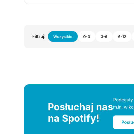
Filtruj:
Wszystkie
0-3
3-6
6-12
Podcasty 
Posłuchaj nas
m.in. w ko
na Spotify!
Posłu