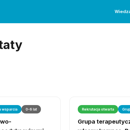
Wiedz
taty
a wsparcia
0-6 lat
Rekrutacja otwarta
Grup
owo-
Grupa terapeutyczn