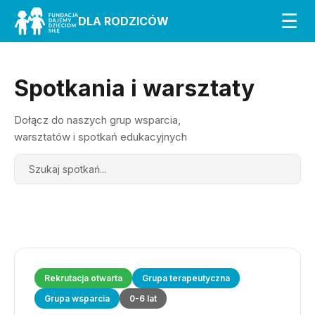
☰
DLA RODZICÓW
Spotkania i warsztaty
Dołącz do naszych grup wsparcia,
warsztatów i spotkań edukacyjnych
Search
Rekrutacja otwarta
Grupa terapeutyczna
Grupa wsparcia
0-6 lat