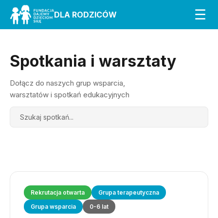
☰
DLA RODZICÓW
Spotkania i warsztaty
Dołącz do naszych grup wsparcia,
warsztatów i spotkań edukacyjnych
Search
Rekrutacja otwarta
Grupa terapeutyczna
Grupa wsparcia
0-6 lat