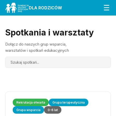
☰
DLA RODZICÓW
Spotkania i warsztaty
Dołącz do naszych grup wsparcia,
warsztatów i spotkań edukacyjnych
Search
Rekrutacja otwarta
Grupa terapeutyczna
Grupa wsparcia
0-6 lat