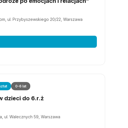
dróże po emocjach i relacjach”
m, ul. Przybyszewskiego 20/22, Warszawa
ztat
0-6 lat
 dzieci do 6.r.ż
a, ul. Walecznych 59, Warszawa