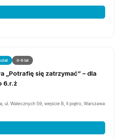
ztat
0-6 lat
 „Potrafię się zatrzymać” – dla
 6.r.ż
, ul. Walecznych 59, wejście B, II piętro, Warszawa