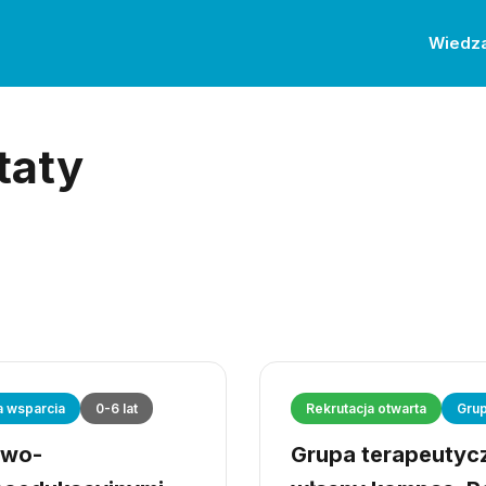
Wiedz
taty
a wsparcia
0-6 lat
Rekrutacja otwarta
Grup
owo-
Grupa terapeutyczn