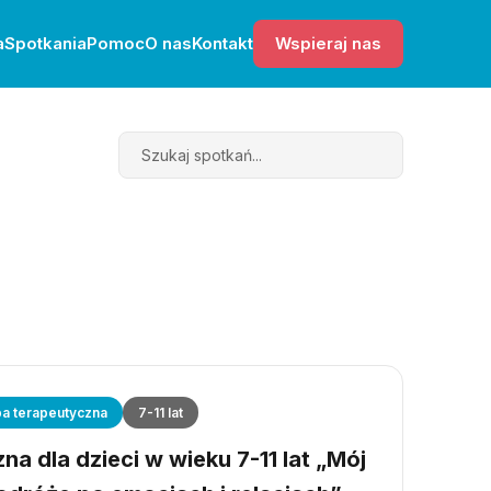
a
Spotkania
Pomoc
O nas
Kontakt
Wspieraj nas
Search
a terapeutyczna
7-11 lat
a dla dzieci w wieku 7-11 lat „Mój