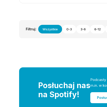
Filtruj:
Wszystkie
0-3
3-6
6-12
Podcasty 
Posłuchaj nas
m.in. w ko
na Spotify!
Posłu