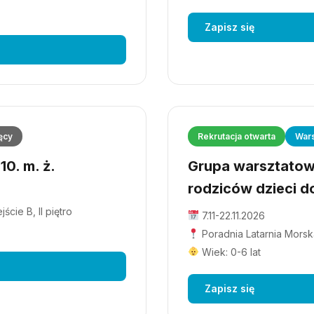
Zapisz się
ęcy
Rekrutacja otwarta
Wars
0. m. ż.
Grupa warsztatowa
rodziców dzieci do
cie B, II piętro
7.11-22.11.2026
Poradnia Latarnia Morska
Wiek: 0-6 lat
Zapisz się