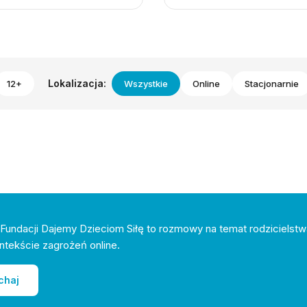
Lokalizacja:
12+
Wszystkie
Online
Stacjonarnie
Fundacji Dajemy Dzieciom Siłę to rozmowy na temat rodzicielstw
ntekście zagrożeń online.
chaj