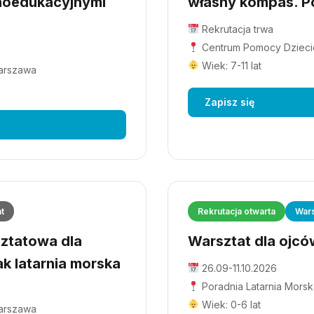
hoedukacyjnymi
własny kompas. Po
Rekrutacja trwa
Centrum Pomocy Dziecio
Wiek: 7-11 lat
Warszawa
Zapisz się
at
Rekrutacja otwarta
Wars
ztatowa dla
Warsztat dla ojców
ak latarnia morska
26.09-11.10.2026
Poradnia Latarnia Morsk
Wiek: 0-6 lat
Warszawa