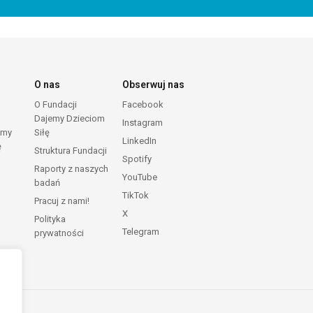
O nas
Obserwuj nas
O Fundacji
Facebook
Dajemy Dzieciom
Instagram
emy
Siłę
LinkedIn
ę
Struktura Fundacji
Spotify
Raporty z naszych
YouTube
badań
TikTok
Pracuj z nami!
X
Polityka
Telegram
prywatności